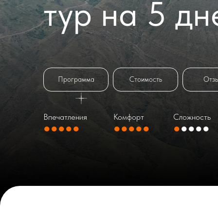
тур на 5 дн
Программа
Стоимость
Отз
Впечатления
Комфорт
Сложность
●●●●●
●●●●●
●
●●●●