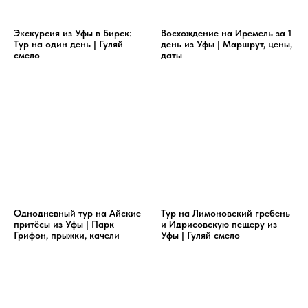
Экскурсия из Уфы в Бирск:
Восхождение на Иремель за 1
Тур на один день | Гуляй
день из Уфы | Маршрут, цены,
смело
даты
Однодневный тур на Айские
Тур на Лимоновский гребень
притёсы из Уфы | Парк
и Идрисовскую пещеру из
Грифон, прыжки, качели
Уфы | Гуляй смело