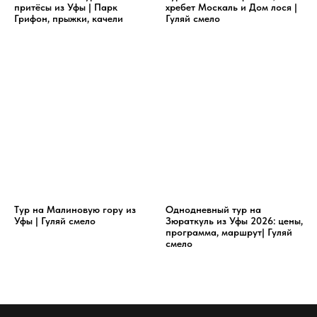
притёсы из Уфы | Парк
хребет Москаль и Дом лося |
Грифон, прыжки, качели
Гуляй смело
Тур на Малиновую гору из
Однодневный тур на
Уфы | Гуляй смело
Зюраткуль из Уфы 2026: цены,
программа, маршрут| Гуляй
смело